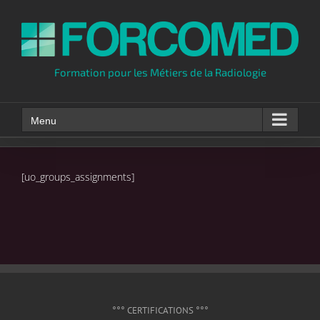
Skip
to
content
Formation pour les Métiers de la Radiologie
Menu
[uo_groups_assignments]
°°° CERTIFICATIONS °°°