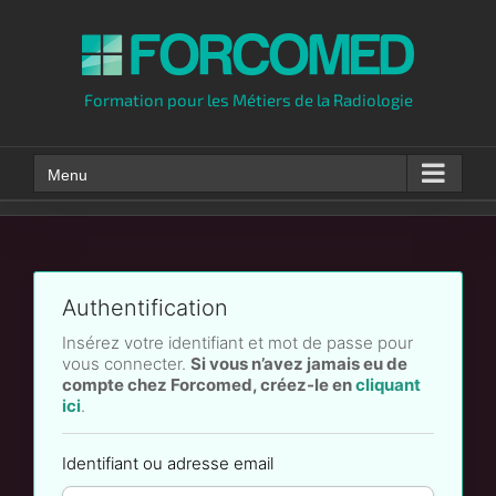
Skip
to
content
Formation pour les Métiers de la Radiologie
Menu
Authentification
Insérez votre identifiant et mot de passe pour
vous connecter.
Si vous n’avez jamais eu de
compte chez Forcomed, créez-le en
cliquant
ici
.
Identifiant ou adresse email