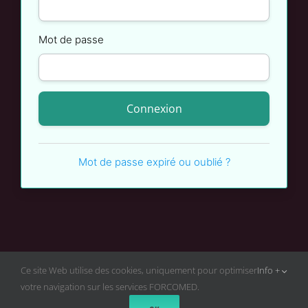
Mot de passe
Mot de passe expiré ou oublié ?
Ce site Web utilise des cookies, uniquement pour optimiser
Info +
votre navigation sur les services FORCOMED.
FNMR
-
FORCOMED
© Tous droits réservés |
Mentions légales
|
CGV - CGU &