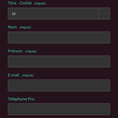
Titre - Civilité
(requis)

Nom
(requis)
Prénom
(requis)
E-mail
(requis)
Téléphone Pro.