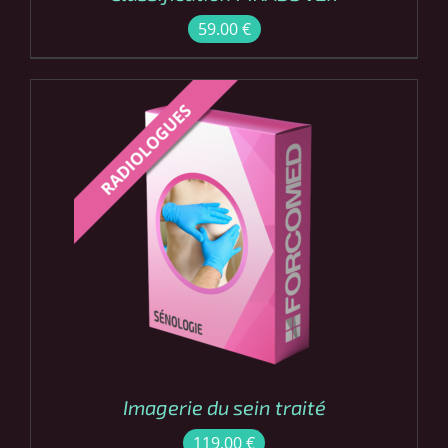
59.00
€
COMMANDER
/
DÉTAILS
Imagerie du sein traité
119.00
€