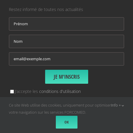
Restez informé de toutes nos actualités
J'accepte les
conditions d'utilisation
Votre email sera uniquement utilisé pour vous transmettre
Ce site Web utilise des cookies, uniquement pour optimiser
Info +
nos newsletters et vous tenir informé de nos actualités. Vous
votre navigation sur les services FORCOMED.
pouvez à tout moment vous désinscrire de nos listes en
OK
cliquant sur le lien en bas de chaque communication.