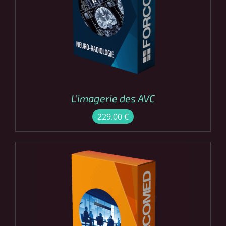
COMMANDER
/
DÉTAILS
L’imagerie des AVC
229.00
€
CE
COMMANDER
/
PRODUIT
DÉTAILS