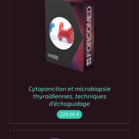
COMMANDER
/
DÉTAILS
Cytoponction et microbiopsie
thyroïdiennes, techniques
d’échoguidage
229.00
€