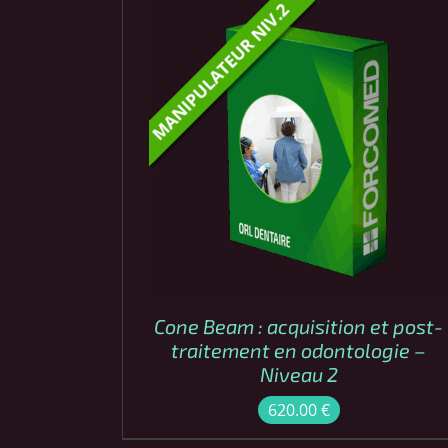
COMMANDER
APERÇU
/
Cone Beam : acquisition et post-
traitement en odontologie –
Niveau 2
620.00
€