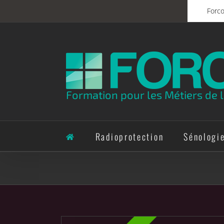
Skip
Forc
to
content
Formation pour les Métiers de l
Radioprotection
Sénologi