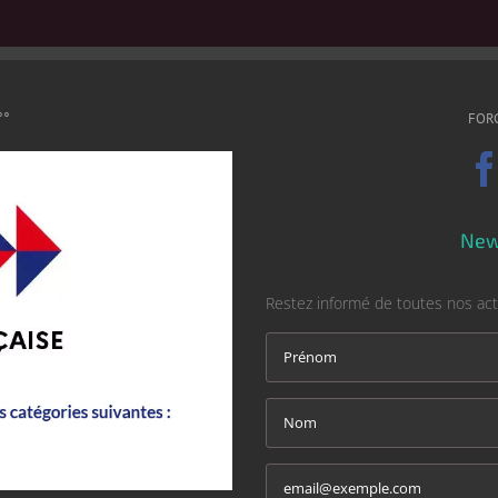
°°
FOR
New
Restez informé de toutes nos act