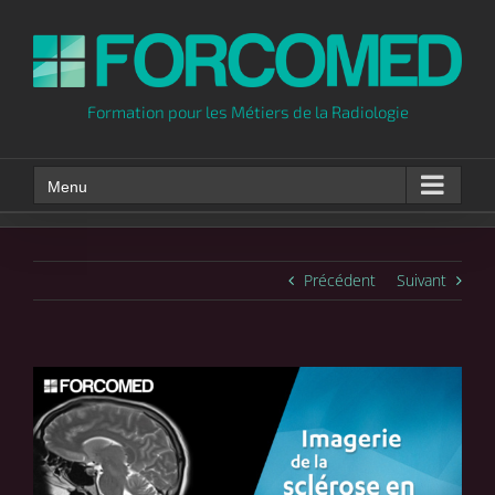
Skip
to
content
Formation pour les Métiers de la Radiologie
Menu
Précédent
Suivant
Voir
l'image
agrandie