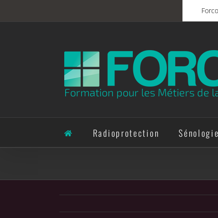
Skip
Forc
to
content
Formation pour les Métiers de l
Radioprotection
Sénologi