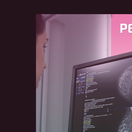
Voir
l'image
agrandie