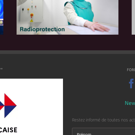
°°
FOR
New
Restez informé de toutes nos act