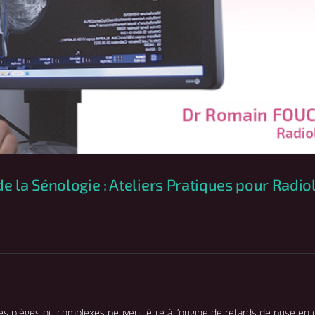
 de la Sénologie : Ateliers Pratiques pour Rad
s pièges ou complexes peuvent être à l’origine de retards de prise en 