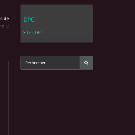
s de
DPC
re le
Les DPC
Rechercher