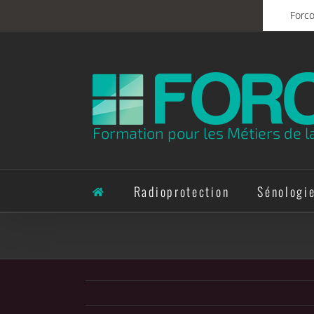
Skip
Forc
to
content
Formation pour les Métiers de l
Radioprotection
Sénologi