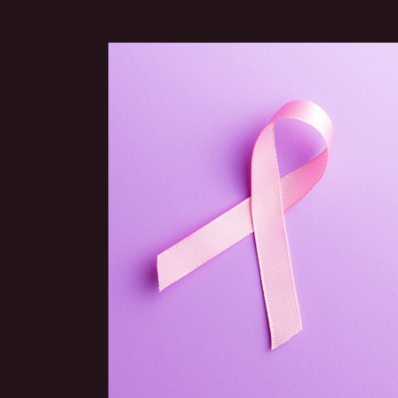
Voir
l'image
agrandie