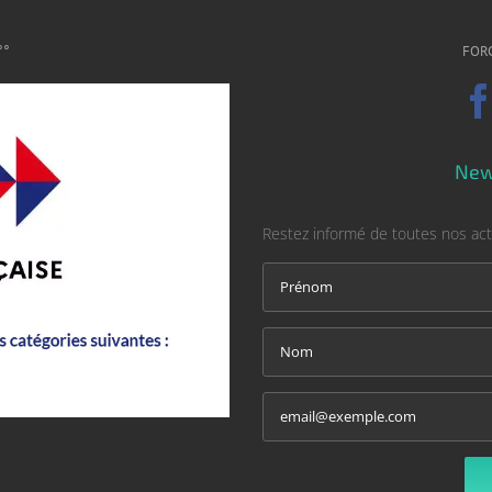
°°
FOR
New
Restez informé de toutes nos act