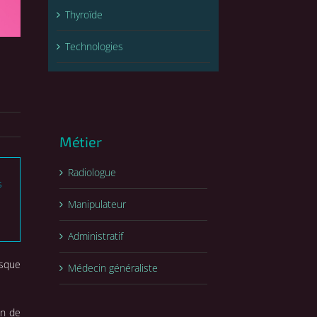
Thyroïde
Technologies
Métier
Radiologue
s
Manipulateur
Administratif
isque
Médecin généraliste
on de