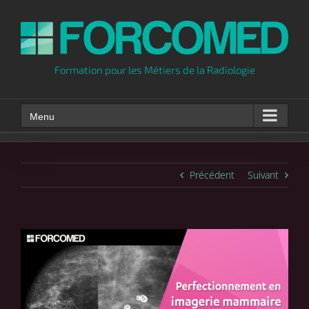
Skip
to
content
Formation pour les Métiers de la Radiologie
Menu
Précédent
Suivant
Voir
l'image
agrandie