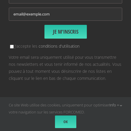
J'accepte les
conditions d'utilisation
Votre email sera uniquement utilisé pour vous transmettre
nos newsletters et vous tenir informé de nos actualités. Vous
pouvez à tout moment vous désinscrire de nos listes en
cliquant sur le lien en bas de chaque communication.
Ce site Web utilise des cookies, uniquement pour optimiser
Info +
votre navigation sur les services FORCOMED.
FNMR
-
FORCOMED
© Tous droits réservés |
Mentions légales
|
CGV - CGU &
OK
Règlement intérieur
|
Politique de confidentialité
|
Contact
|
Support & FAQ