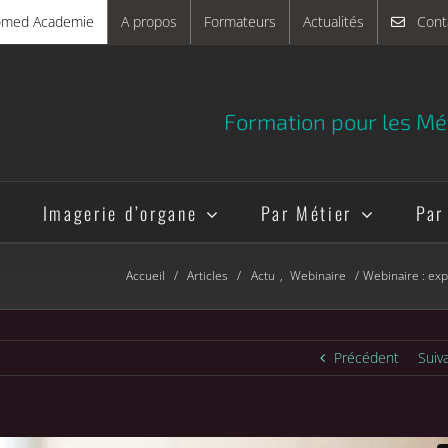
omed Academie
A propos
Formateurs
Actualités
Cont
Formation pour les Mét
e
Imagerie d’organe
Par Métier
Par
Accueil
Articles
Actu
Webinaire
Webinaire : exp
Précédent
Suiv