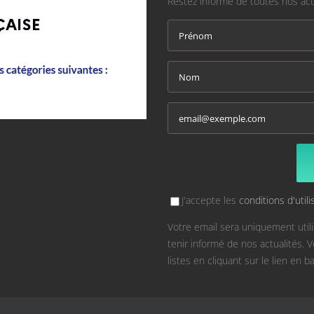
Restez informé de toutes nos act
J'accepte les
conditions d'utili
Votre email sera uniquement util
tenir informé de nos actualités.
listes en cliquant sur le lien en