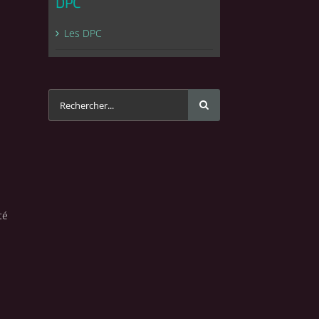
DPC
Les DPC
Rechercher
té