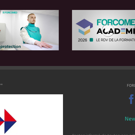
°°
FOR
New