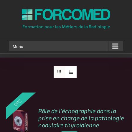
Skip
to
content
Formation pour les Métiers de la Radiologie
Menu
DPC
Rôle de l’échographie dans la
COMMANDER
prise en charge de la pathologie
CE
/
nodulaire thyroïdienne
PRODUIT
DÉTAILS