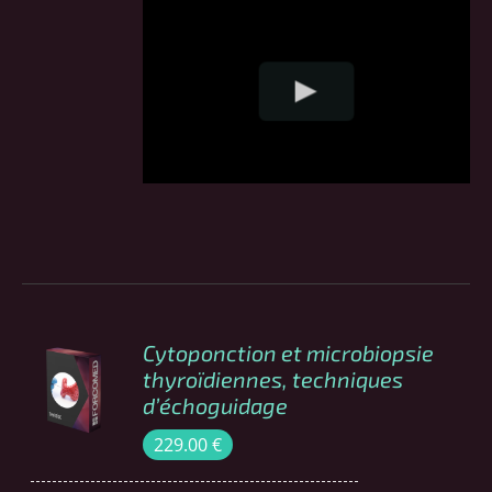
Cytoponction et microbiopsie
COMMANDER
thyroïdiennes, techniques
/
d’échoguidage
DÉTAILS
229.00
€