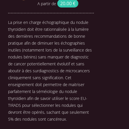
A
20.00
€
A partir de
PLUSIEURS
VARIATIONS.
LES
La prise en charge échographique du nodule
OPTIONS
PEUVENT
thyroïdien doit être rationnalisée à la lumière
ÊTRE
des dernières recommandations de bonne
CHOISIES
pratique afin de diminuer les échographies
SUR
LA
inutiles (notamment lors de la surveillance des
PAGE
nodules bénins) sans manquer de diagnostic
DU
de cancer potentiellement évolutif et sans
PRODUIT
aboutir à des surdiagnostics de microcancers
cliniquement sans signification. Cet
enseignement doit permettre de maitriser
parfaitement la séméiologie du nodule
thyroïdien afin de savoir utiliser le score EU-
TIRADS pour sélectionner les nodules qui
devront être opérés, sachant que seulement
5% des nodules sont cancéreux.